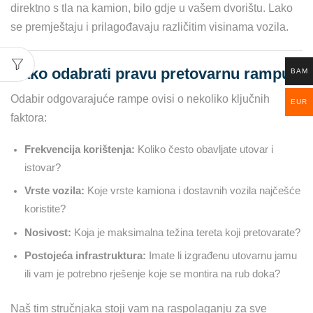
direktno s tla na kamion, bilo gdje u vašem dvorištu. Lako
se premještaju i prilagođavaju različitim visinama vozila.
Kako odabrati pravu pretovarnu rampu?
BAM
Odabir odgovarajuće rampe ovisi o nekoliko ključnih
EUR
faktora:
Frekvencija korištenja:
Koliko često obavljate utovar i
istovar?
Vrste vozila:
Koje vrste kamiona i dostavnih vozila najčešće
koristite?
Nosivost:
Koja je maksimalna težina tereta koji pretovarate?
Postojeća infrastruktura:
Imate li izgrađenu utovarnu jamu
ili vam je potrebno rješenje koje se montira na rub doka?
Naš tim stručnjaka stoji vam na raspolaganju za sve