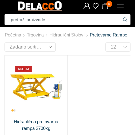
0
Početna
Trgovina
Hidraulični Stolovi
Pretovarne Rampe
AKCIJA
Hidraulična pretovarna
rampa 2700kg