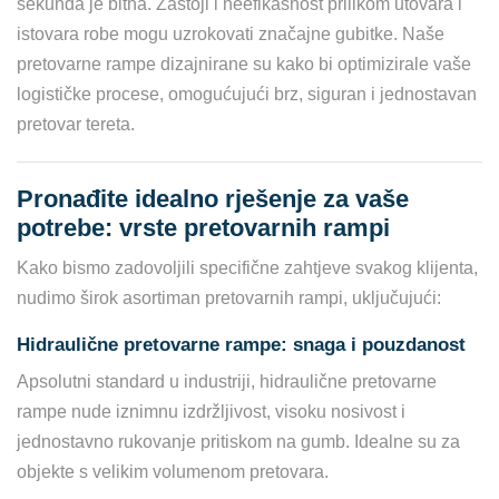
sekunda je bitna. Zastoji i neefikasnost prilikom utovara i
istovara robe mogu uzrokovati značajne gubitke. Naše
pretovarne rampe dizajnirane su kako bi optimizirale vaše
logističke procese, omogućujući brz, siguran i jednostavan
pretovar tereta.
Pronađite idealno rješenje za vaše
potrebe: vrste pretovarnih rampi
Kako bismo zadovoljili specifične zahtjeve svakog klijenta,
nudimo širok asortiman pretovarnih rampi, uključujući:
Hidraulične pretovarne rampe: snaga i pouzdanost
Apsolutni standard u industriji, hidraulične pretovarne
rampe nude iznimnu izdržljivost, visoku nosivost i
jednostavno rukovanje pritiskom na gumb. Idealne su za
objekte s velikim volumenom pretovara.