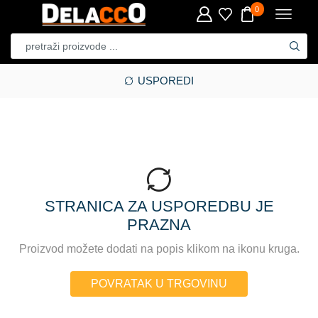
0
USPOREDI
STRANICA ZA USPOREDBU JE
PRAZNA
Proizvod možete dodati na popis klikom na ikonu kruga.
POVRATAK U TRGOVINU