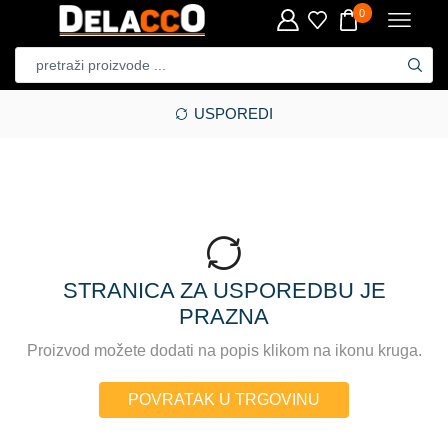
0
USPOREDI
STRANICA ZA USPOREDBU JE
PRAZNA
Proizvod možete dodati na popis klikom na ikonu kruga.
POVRATAK U TRGOVINU