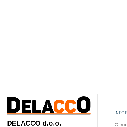
INFO
DELACCO d.o.o.
O na