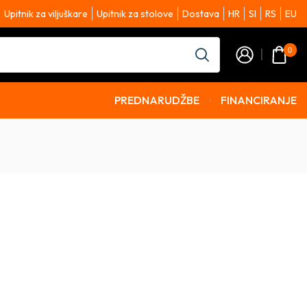
Upitnik za viljuškare
Upitnik za stolove
Dostava
HR
SI
RS
EU
0
PREDNARUDŽBE
FINANCIRANJE