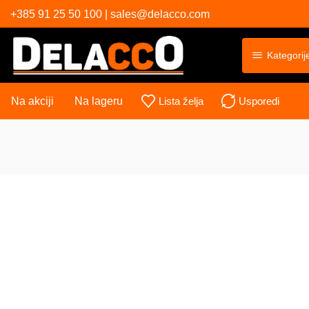
+385 91 25 50 100 | sales@delacco.com
Kategorij
Na akciji
Na lageru
Lista želja
Usporedi