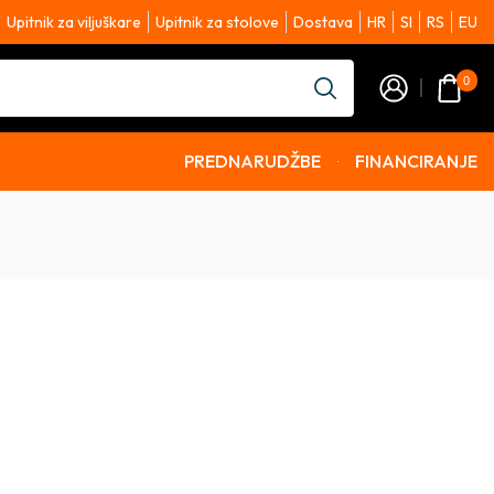
Upitnik za viljuškare
Upitnik za stolove
Dostava
HR
SI
RS
EU
0
PREDNARUDŽBE
FINANCIRANJE