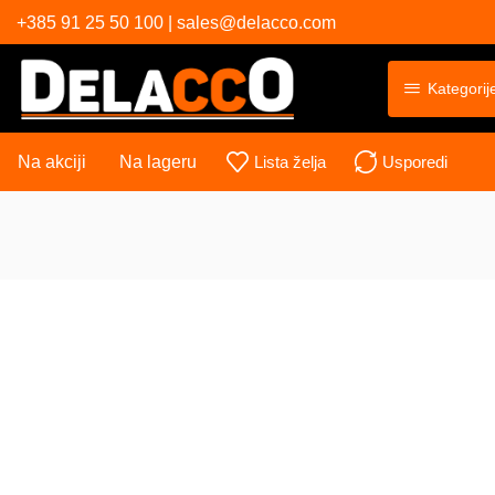
+385 91 25 50 100 | sales@delacco.com
Kategorij
Na akciji
Na lageru
Lista želja
Usporedi