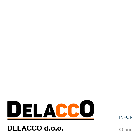
INFO
DELACCO d.o.o.
O na