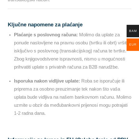
Ključne napomene za plaćanje
BAM
Plaćanje s poslovnog računa:
Molimo da uplate za
ponude naslovljene na pravnu osobu (tvrtku ili obrt) vršite
EUR
isključivo s poslovnog (transakcijskog) računa te tvrtke.
Zbog knjigovodstvene ispravnosti, nismo u mogućnosti
prihvatiti uplate s privatnih računa za B2B narudžbe.
Isporuka nakon vidljive uplate:
Roba se isporučuje ili
priprema za osobno preuzimanje tek nakon što vaša
uplata bude vidljiva na našem bankovnom računu. Molimo
uzmite u obzir da međubankovni prijenosi mogu potrajati
1-2 radna dana.