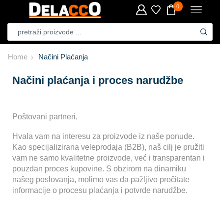
0
Home
Načini Plaćanja
Načini plaćanja i proces narudžbe
Poštovani partneri,
Hvala vam na interesu za proizvode iz naše ponude.
Kao specijalizirana veleprodaja (B2B), naš cilj je pružiti
vam ne samo kvalitetne proizvode, već i transparentan i
pouzdan proces kupovine. S obzirom na dinamiku
našeg poslovanja, molimo vas da pažljivo pročitate
informacije o procesu plaćanja i potvrde narudžbe.