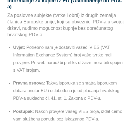
Informacije za kupce iz EU (Oslobođenje od PDV-
a)
Za poslovne subjekte (tvrtke i obrti) iz drugih zemalja
članica Europske unije, koji su obveznici PDV-a u svojoj
državi, nudimo mogućnost kupnje bez obračunatog
hrvatskog PDV-a.
Uvjet:
Potrebno nam je dostaviti važeći VIES (VAT
Information Exchange System) broj vaše tvrtke radi
provjere. Pri web narudžbi prefiks države mora biti spojen
s VAT brojem.
Pravna osnova:
Takva isporuka se smatra isporukom
dobara unutar EU i oslobođena je od plaćanja hrvatskog
PDV-a sukladno čl. 41. st. 1. Zakona o PDV-u.
Postupak:
Nakon provjere vašeg VIES broja, izdat ćemo
vam službenu ponudu bez iskazanog PDV-a.