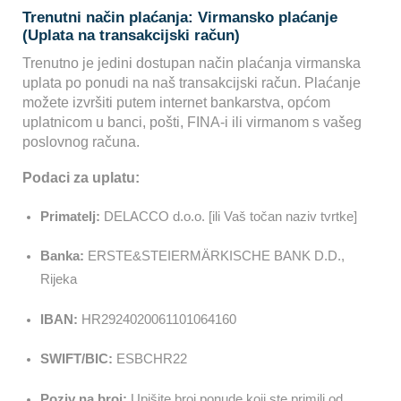
Trenutni način plaćanja: Virmansko plaćanje
(Uplata na transakcijski račun)
Trenutno je jedini dostupan način plaćanja virmanska
uplata po ponudi na naš transakcijski račun. Plaćanje
možete izvršiti putem internet bankarstva, općom
uplatnicom u banci, pošti, FINA-i ili virmanom s vašeg
poslovnog računa.
Podaci za uplatu:
Primatelj:
DELACCO d.o.o. [ili Vaš točan naziv tvrtke]
Banka:
ERSTE&STEIERMÄRKISCHE BANK D.D.,
Rijeka
IBAN:
HR2924020061101064160
SWIFT/BIC:
ESBCHR22
Poziv na broj:
Upišite broj ponude koji ste primili od