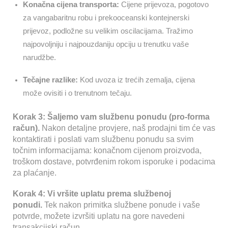
Konačna cijena transporta:
Cijene prijevoza, pogotovo
za vangabaritnu robu i prekooceanski kontejnerski
prijevoz, podložne su velikim oscilacijama. Tražimo
najpovoljniju i najpouzdaniju opciju u trenutku vaše
narudžbe.
Tečajne razlike:
Kod uvoza iz trećih zemalja, cijena
može ovisiti i o trenutnom tečaju.
Korak 3: Šaljemo vam službenu ponudu (pro-forma
račun).
Nakon detaljne provjere, naš prodajni tim će vas
kontaktirati i poslati vam službenu ponudu sa svim
točnim informacijama: konačnom cijenom proizvoda,
troškom dostave, potvrđenim rokom isporuke i podacima
za plaćanje.
Korak 4: Vi vršite uplatu prema službenoj
ponudi.
Tek nakon primitka službene ponude i vaše
potvrde, možete izvršiti uplatu na gore navedeni
transakcijski račun.