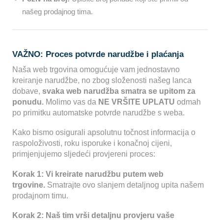
našeg prodajnog tima.
VAŽNO: Proces potvrde narudžbe i plaćanja
Naša web trgovina omogućuje vam jednostavno
kreiranje narudžbe, no zbog složenosti našeg lanca
dobave,
svaka web narudžba smatra se upitom za
ponudu.
Molimo vas da
NE VRŠITE UPLATU
odmah
po primitku automatske potvrde narudžbe s weba.
Kako bismo osigurali apsolutnu točnost informacija o
raspoloživosti, roku isporuke i konačnoj cijeni,
primjenjujemo sljedeći provjereni proces:
Korak 1: Vi kreirate narudžbu putem web
trgovine.
Smatrajte ovo slanjem detaljnog upita našem
prodajnom timu.
Korak 2: Naš tim vrši detaljnu provjeru vaše