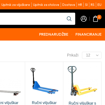
Upitnik za viljuškare
Upitnik za stolove
Dostava
HR
SI
RS
EU
0
PREDNARUDŽBE
FINANCIRANJE
Prikaži
ni viljuškar
Ručni viljuškar
Ručni viljuškar s