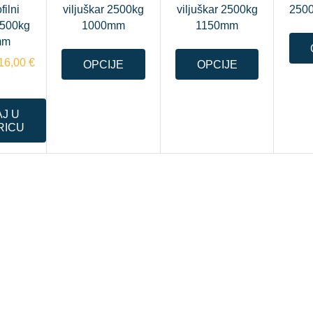
filni
viljuškar 2500kg
viljuškar 2500kg
250
1500kg
1000mm
1150mm
mm
16,00
€
OPCIJE
OPCIJE
J U
RICU