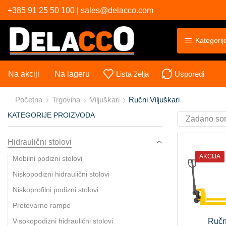
+385 91 25 50 100 | sales@delacco.com
Kategorij
Na akciji
Na lageru
Lista želja
Usporedi
Početna
Trgovina
Viljuškari
Ručni Viljuškari
KATEGORIJE PROIZVODA
Hidraulični stolovi
AKCIJA
Mobilni podizni stolovi
Niskopodizni hidraulični stolovi
Niskoprofilni podizni stolovi
Pretovarne rampe
Visokopodizni hidraulični stolovi
Ručn