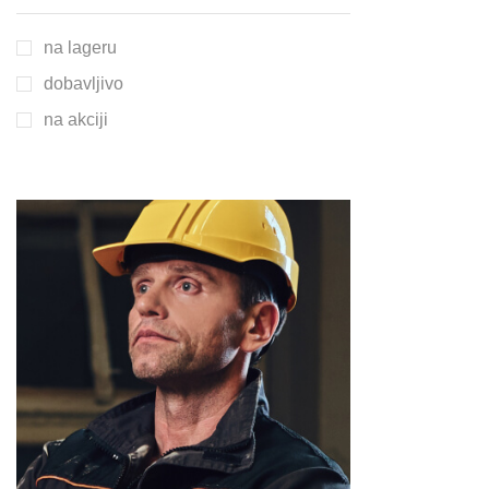
na lageru
dobavljivo
na akciji