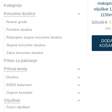
niskopro
Kategorije
viljuškar 
Konzolne dizalice
1150
Nosive grede
520,00
€
4
VPC
Portalne dizalice
Rotacijske stupne konzolne dizalice
DODA
Stupne konzolne dizalice
KOŠA
Zidne konzolne dizalice
Pribor za pakiranje
Prihvat tereta
Dizalice
ENDO balanseri
Ovjesni kompleti
Viljuškari
Čeoni viljuškari