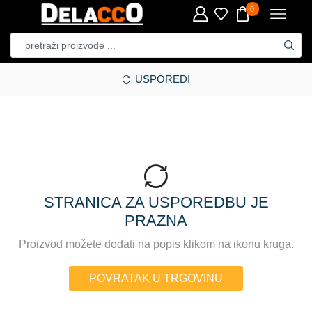
0
USPOREDI
STRANICA ZA USPOREDBU JE
PRAZNA
Proizvod možete dodati na popis klikom na ikonu kruga.
POVRATAK U TRGOVINU