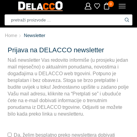
0
Home
Newsletter
Prijava na DELACCO newsletter
Naš newsletter Vas redovito informiše (u prosjeku jedan
mail mjesečno) o aktualnim ponudama, novostima i
događajima u DELACCO web trgovini. Potpuno je
besplatan i bez obaveza. Stoga se brzo pretplatite i
budite uvijek u toku! Jednostavno upišite u zadano polje
Vašu mail adresu, kliknite na “Pretplati se” i ubuduće
ćete na e-mail dobivati informacije o trenutnim
ponudama iz DELACCO trgovine. Odjaviti se možete
bilo kada preko linka u newsletteru.
Da, želim besplatno preko newslettera dobivati