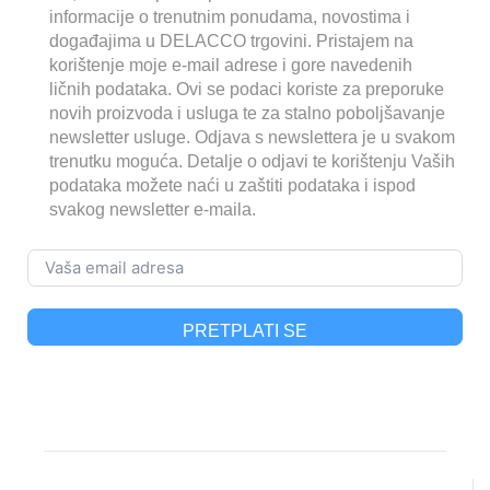
informacije o trenutnim ponudama, novostima i
događajima u DELACCO trgovini. Pristajem na
korištenje moje e-mail adrese i gore navedenih
ličnih podataka. Ovi se podaci koriste za preporuke
novih proizvoda i usluga te za stalno poboljšavanje
newsletter usluge. Odjava s newslettera je u svakom
trenutku moguća. Detalje o odjavi te korištenju Vaših
podataka možete naći u zaštiti podataka i ispod
svakog newsletter e-maila.
PRETPLATI SE