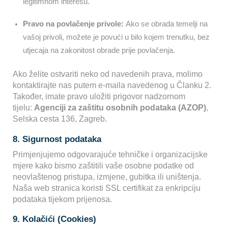
legitimnom interesu.
Pravo na povlačenje privole:
Ako se obrada temelji na
vašoj privoli, možete je povući u bilo kojem trenutku, bez
utjecaja na zakonitost obrade prije povlačenja.
Ako želite ostvariti neko od navedenih prava, molimo
kontaktirajte nas putem e-maila navedenog u Članku 2.
Također, imate pravo uložiti prigovor nadzornom
tijelu:
Agenciji za zaštitu osobnih podataka (AZOP)
,
Selska cesta 136, Zagreb.
8. Sigurnost podataka
Primjenjujemo odgovarajuće tehničke i organizacijske
mjere kako bismo zaštitili vaše osobne podatke od
neovlaštenog pristupa, izmjene, gubitka ili uništenja.
Naša web stranica koristi SSL certifikat za enkripciju
podataka tijekom prijenosa.
9. Kolačići (Cookies)