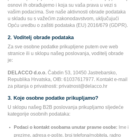
osnovi ih obrađujemo i koja su vaša prava u vezi s
vašim podacima. Sve naše aktivnosti obrade podataka
u skladu su s važećim zakonodavstvom, uključujući
Opću uredbu o zaštiti podataka (EU) 2016/679 (GDPR).
2. Voditelj obrade podataka
Za sve osobne podatke prikupljene putem ove web
stranice ili u sklopu našeg poslovanja, voditelj obrade
je:
DELACCO d.o.o.
Čabdin 53, 10450 Jastrebarsko,
Republika Hrvatska, OIB: 61037617977. Kontakt e-mail
za pitanja o privatnosti: privatnost@delacco.hr
3. Koje osobne podatke prikupljamo?
U sklopu našeg B2B poslovanja prikupljamo sljedeće
kategorije osobnih podataka:
Podaci o kontakt osobama unutar pravne osobe:
Ime i
prezime, adresa e-pošte, broj telefona/mobitela, radno