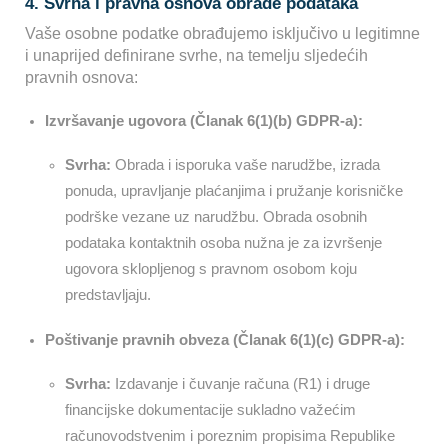
4. Svrha i pravna osnova obrade podataka
Vaše osobne podatke obrađujemo isključivo u legitimne
i unaprijed definirane svrhe, na temelju sljedećih
pravnih osnova:
Izvršavanje ugovora (Članak 6(1)(b) GDPR-a):
Svrha:
Obrada i isporuka vaše narudžbe, izrada
ponuda, upravljanje plaćanjima i pružanje korisničke
podrške vezane uz narudžbu. Obrada osobnih
podataka kontaktnih osoba nužna je za izvršenje
ugovora sklopljenog s pravnom osobom koju
predstavljaju.
Poštivanje pravnih obveza (Članak 6(1)(c) GDPR-a):
Svrha:
Izdavanje i čuvanje računa (R1) i druge
financijske dokumentacije sukladno važećim
računovodstvenim i poreznim propisima Republike