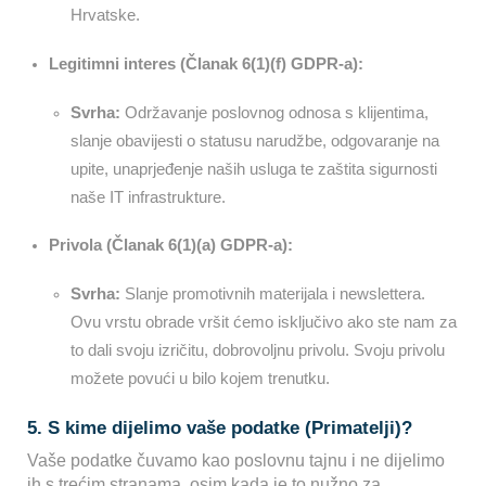
Hrvatske.
Legitimni interes (Članak 6(1)(f) GDPR-a):
Svrha:
Održavanje poslovnog odnosa s klijentima,
slanje obavijesti o statusu narudžbe, odgovaranje na
upite, unaprjeđenje naših usluga te zaštita sigurnosti
naše IT infrastrukture.
Privola (Članak 6(1)(a) GDPR-a):
Svrha:
Slanje promotivnih materijala i newslettera.
Ovu vrstu obrade vršit ćemo isključivo ako ste nam za
to dali svoju izričitu, dobrovoljnu privolu. Svoju privolu
možete povući u bilo kojem trenutku.
5. S kime dijelimo vaše podatke (Primatelji)?
Vaše podatke čuvamo kao poslovnu tajnu i ne dijelimo
ih s trećim stranama, osim kada je to nužno za