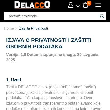
0
Home
Zaštita Privatnosti
IZJAVA O PRIVATNOSTI I ZAŠTITI
OSOBNIH PODATAKA
Verzija: 1.0
Datum stupanja na snagu: 29. avgusta
2025.
1. Uvod
Tvrtka DELACCO d.o.o. (dalje: “mi”, “nama”, “naše”)
posvećena je zaštiti privatnosti i sigurnosti osobnih
podataka naših kupaca i poslovnih partnera. Ovom
Izjavom o privatnosti transparentno objašnjavamo koje
podatke prikupljamo, kako ih koristimo, na kojoj pravnoj