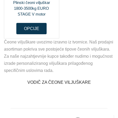
Plinski čeoni viljuškar
1800-3500kg EURO
STAGE V motor
OPCIJE
Čeone viljuškare uvozimo izravno iz tvornice. Naš prodajni
asortiman pokriva sve postojeće tipove čeonih viljuškara.
Za naše najzahtjevnije kupce također nudimo i mogućnost
izrade personaliziranog viljuškara prilagođenog
specifičnim uslovima rada.
VODIČ ZA ČEONE VILJUŠKARE