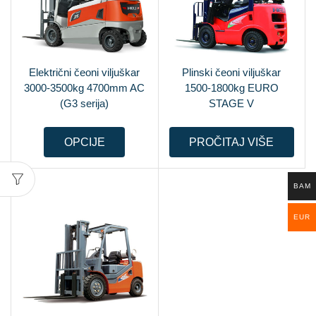
Električni čeoni viljuškar
Plinski čeoni viljuškar
3000-3500kg 4700mm AC
1500-1800kg EURO
(G3 serija)
STAGE V
OPCIJE
PROČITAJ VIŠE
BAM
EUR