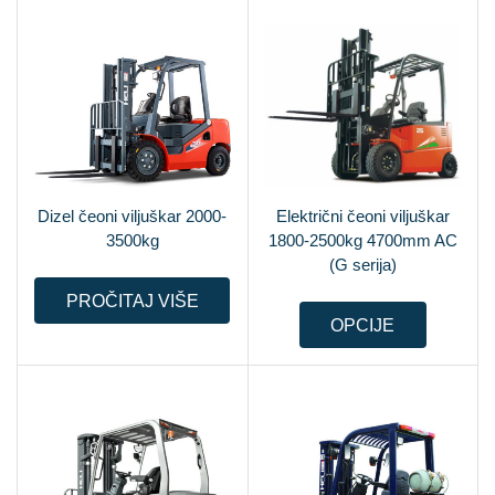
Dizel čeoni viljuškar 2000-
Električni čeoni viljuškar
3500kg
1800-2500kg 4700mm AC
(G serija)
PROČITAJ VIŠE
OPCIJE