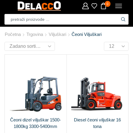
0
Početna
Trgovina
Viljuškari
Čeoni Viljuškari
Čeoni dizel viljuškar 1500-
Diesel čeoni viljuškar 16
1800kg 3300-5400mm
tona