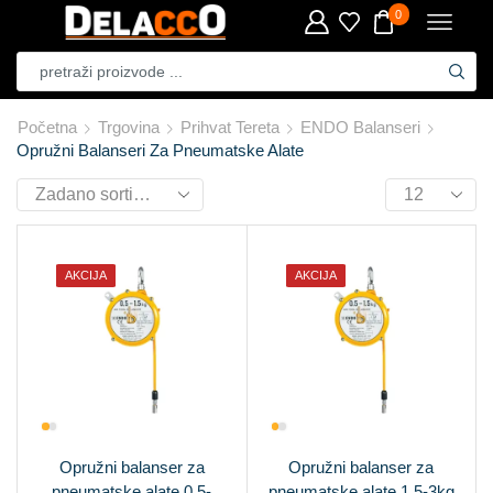
0
Početna
Trgovina
Prihvat Tereta
ENDO Balanseri
Opružni Balanseri Za Pneumatske Alate
AKCIJA
AKCIJA
Opružni balanser za
Opružni balanser za
pneumatske alate 0,5-
pneumatske alate 1,5-3kg