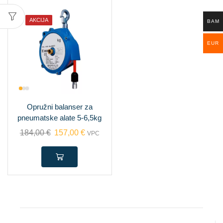
AKCIJA
BAM
EUR
Opružni balanser za
pneumatske alate 5-6,5kg
184,00
€
157,00
€
VPC