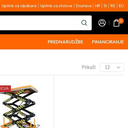
Upitnik za viljuškare
Upitnik za stolove
Dostava
HR
SI
RS
EU
0
PREDNARUDŽBE
FINANCIRANJE
Prikaži
KCIJA