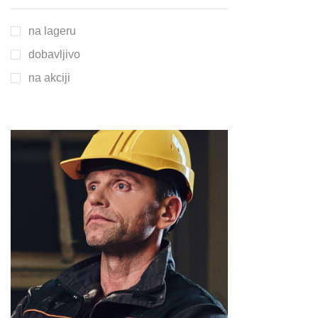
na lageru
dobavljivo
na akciji