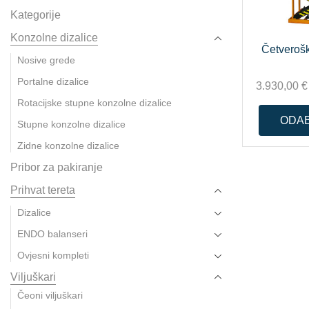
Kategorije
Konzolne dizalice
Četverošk
Nosive grede
Portalne dizalice
3.930,00
€
Rotacijske stupne konzolne dizalice
ODAB
Stupne konzolne dizalice
Zidne konzolne dizalice
Pribor za pakiranje
Prihvat tereta
Dizalice
ENDO balanseri
Ovjesni kompleti
Viljuškari
Čeoni viljuškari