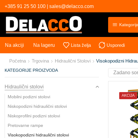
+385 91 25 50 100 | sales@delacco.com
Kategorij
Na akciji
Na lageru
Lista želja
Usporedi
Početna
Trgovina
Hidraulični Stolovi
Visokopodizni Hidraul
KATEGORIJE PROIZVODA
Hidraulični stolovi
AKCIJA
Mobilni podizni stolovi
Niskopodizni hidraulični stolovi
Niskoprofilni podizni stolovi
Pretovarne rampe
Visokopodizni hidraulični stolovi