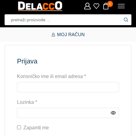
0
MOJ RAČUN
Prijava
Korisničko ime ili email adresa
*
Lozinka
*
Zapamti me