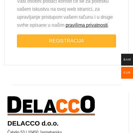
Vaši osobni podaci koristit će se za podršku
vašem iskustvu na ovoj web stranici, za
upravljanje pristupom vašem računu i u druge
svrhe opisane u našim
pravilima privatnosti
.
REGISTRACIJA
BAM
EUR
DELACCO d.o.o.
Čabdin 53 | 10450 Jastrebarsko