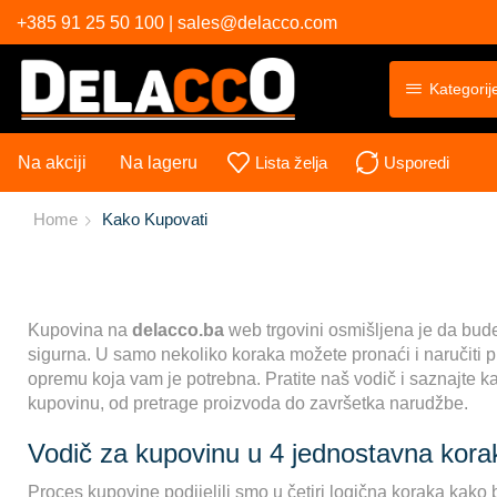
+385 91 25 50 100 | sales@delacco.com
Kategorij
Na akciji
Na lageru
Lista želja
Usporedi
Home
Kako Kupovati
Kupovina na
delacco.ba
web trgovini osmišljena je da bude 
sigurna. U samo nekoliko koraka možete pronaći i naručiti p
opremu koja vam je potrebna. Pratite naš vodič i saznajte ka
kupovinu, od pretrage proizvoda do završetka narudžbe.
Vodič za kupovinu u 4 jednostavna kora
Proces kupovine podijelili smo u četiri logična koraka kako 