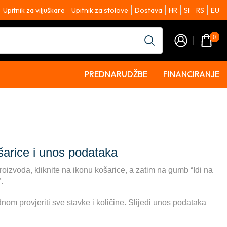
Upitnik za viljuškare
Upitnik za stolove
Dostava
HR
SI
RS
EU
0
PREDNARUDŽBE
FINANCIRANJE
šarice i unos podataka
roizvoda, kliknite na ikonu košarice, a zatim na gumb “Idi na
.
nom provjeriti sve stavke i količine. Slijedi unos podataka