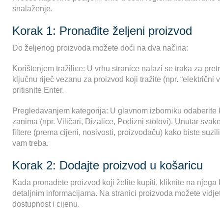
snalaženje.
Korak 1: Pronađite željeni proizvod
Do željenog proizvoda možete doći na dva načina:
Korištenjem tražilice: U vrhu stranice nalazi se traka za pretra
ključnu riječ vezanu za proizvod koji tražite (npr. “električni vil
pritisnite Enter.
Pregledavanjem kategorija: U glavnom izborniku odaberite k
zanima (npr. Viličari, Dizalice, Podizni stolovi). Unutar svake
filtere (prema cijeni, nosivosti, proizvođaču) kako biste suzil
vam treba.
Korak 2: Dodajte proizvod u košaricu
Kada pronađete proizvod koji želite kupiti, kliknite na njega k
detaljnim informacijama. Na stranici proizvoda možete vidjeti
dostupnost i cijenu.