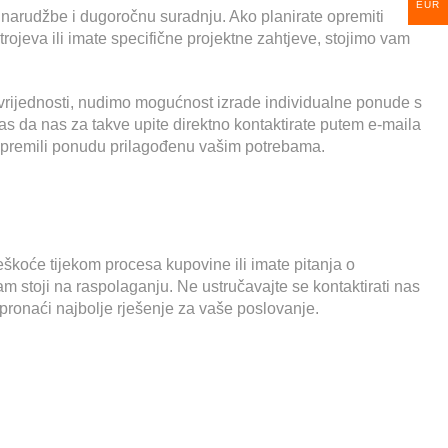
EUR
rudžbe i dugoročnu suradnju. Ako planirate opremiti
 strojeva ili imate specifične projektne zahtjeve, stojimo vam
i vrijednosti, nudimo mogućnost izrade individualne ponude s
 da nas za takve upite direktno kontaktirate putem e-maila
ripremili ponudu prilagođenu vašim potrebama.
škoće tijekom procesa kupovine ili imate pitanja o
am stoji na raspolaganju. Ne ustručavajte se kontaktirati nas
onaći najbolje rješenje za vaše poslovanje.