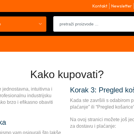
Kontakt
Newsletter
e
Kako kupovati?
Korak 3: Pregled ko
jednostavna, intuitivna i
rofesionalnu industrijsku
Kada ste završili s odabirom p
ko brzo i efikasno obaviti
plaćanje” ili “Pregled košarice”
Na ovoj stranici možete još jed
ka
za dostavu i plaćanje:
bismo vam osigurali što lakše