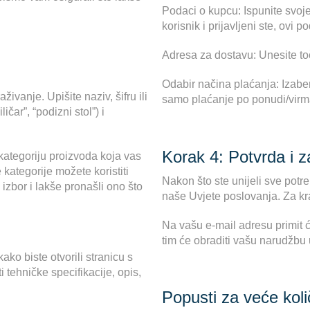
Podaci o kupcu: Ispunite svoje 
korisnik i prijavljeni ste, ovi 
Adresa za dostavu: Unesite to
Odabir načina plaćanja: Izabe
živanje. Upišite naziv, šifru ili
samo plaćanje po ponudi/vir
ičar”, “podizni stol”) i
Korak 4: Potvrda i 
ategoriju proizvoda koja vas
 kategorije možete koristiti
Nakon što ste unijeli sve potre
i izbor i lakše pronašli ono što
naše Uvjete poslovanja. Za kraj
Na vašu e-mail adresu primit 
tim će obraditi vašu narudžb
ako biste otvorili stranicu s
 tehničke specifikacije, opis,
Popusti za veće koli