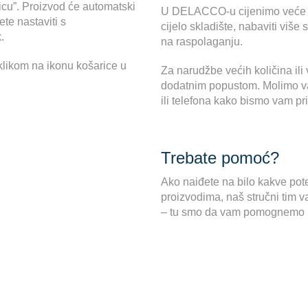
icu”. Proizvod će automatski
U DELACCO-u cijenimo veće na
te nastaviti s
cijelo skladište, nabaviti više
.
na raspolaganju.
klikom na ikonu košarice u
Za narudžbe većih količina il
dodatnim popustom. Molimo vas
ili telefona kako bismo vam p
Trebate pomoć?
Ako naiđete na bilo kakve pote
proizvodima, naš stručni tim v
– tu smo da vam pomognemo pr