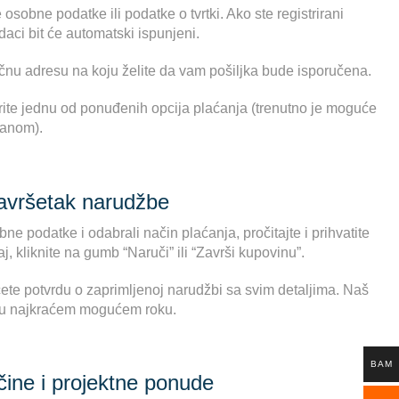
osobne podatke ili podatke o tvrtki. Ako ste registrirani
podaci bit će automatski ispunjeni.
čnu adresu na koju želite da vam pošiljka bude isporučena.
rite jednu od ponuđenih opcija plaćanja (trenutno je moguće
manom).
završetak narudžbe
bne podatke i odabrali način plaćanja, pročitajte i prihvatite
, kliknite na gumb “Naruči” ili “Završi kupovinu”.
ćete potvrdu o zaprimljenoj narudžbi sa svim detaljima. Naš
u u najkraćem mogućem roku.
BAM
čine i projektne ponude