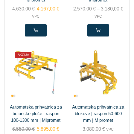
4.630,00
€
4.167,00
€
2.570,00
€
–
3.180,00
€
VPC
VPC
AKCIJA
Automatska prihvatnica za
Automatska prihvatnica za
betonske ploče | raspon
blokove | raspon 50-600
100-1300 mm | Mipromet
mm | Mipromet
6.550,00
€
5.895,00
€
3.080,00
€
VPC