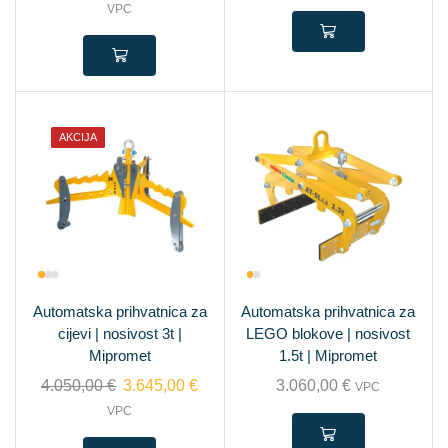
VPC
AKCIJA
Automatska prihvatnica za
Automatska prihvatnica za
cijevi | nosivost 3t |
LEGO blokove | nosivost
Mipromet
1.5t | Mipromet
4.050,00
€
3.645,00
€
3.060,00
€
VPC
VPC