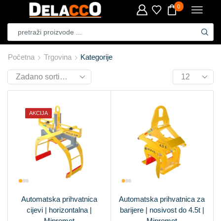
0
Početna
Trgovina
Kategorije
AKCIJA
Automatska prihvatnica
Automatska prihvatnica za
cijevi | horizontalna |
barijere | nosivost do 4.5t |
Mipromet
Mipromet