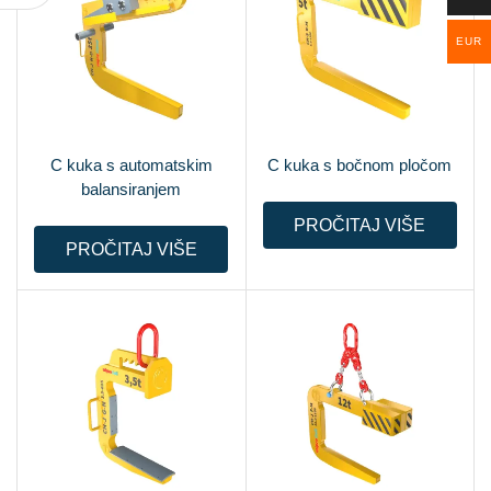
EUR
C kuka s automatskim
C kuka s bočnom pločom
balansiranjem
PROČITAJ VIŠE
PROČITAJ VIŠE