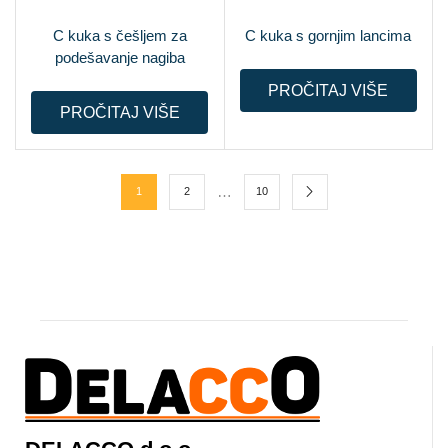
C kuka s češljem za
C kuka s gornjim lancima
podešavanje nagiba
PROČITAJ VIŠE
PROČITAJ VIŠE
…
1
2
10