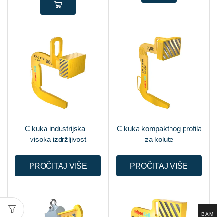
C kuka industrijska –
C kuka kompaktnog profila
visoka izdržljivost
za kolute
PROČITAJ VIŠE
PROČITAJ VIŠE
BAM