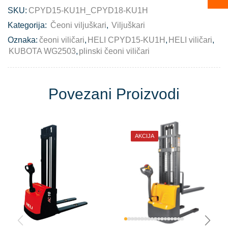
SKU:
CPYD15-KU1H_CPYD18-KU1H
Kategorija:
Čeoni viljuškari
,
Viljuškari
Oznaka:
čeoni viličari
,
HELI CPYD15-KU1H
,
HELI viličari
,
KUBOTA WG2503
,
plinski čeoni viličari
Povezani Proizvodi
AKCIJA