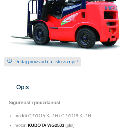
Dodaj proizvod na listu za upit!
Opis
Sigurnost i pouzdanost
modeli CPYD15-KU1H i CPYD18-KU1H
motor:
KUBOTA WG2503
(plin)