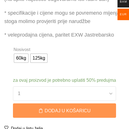
BAM
* specifikacije i cijene mogu se povremeno mijenjati,
EUR
stoga molimo provjeriti prije narudžbe
* veleprodajna cijena, paritet EXW Jastrebarsko
Nosivost
60kg
125kg
za ovaj proizvod je potrebno uplatiti
50%
predujma
DODAJ U KOŠARICU
Dodaj u listu želja