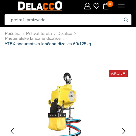
0
Početna
Prihvat tereta
Dizalice
Pneumatske lančane dizalice
ATEX pneumatska lančana dizalica 60/125kg
AKCIJA