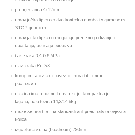
promjer lanca 4x12mm
upravljačko tipkalo s dva kontrolna gumba i sigurnosnim
STOP gumbom
upravljačko tipkalo omogućuje precizno podizanje i
spuštanje, brzina je podesiva
tlak zraka 0,4-0,6 MPa
ulaz zraka Rc 3/8
komprimirani zrak obavezno mora biti filtriran i
podmazan
dizalica ima robusnu konstrukciju, kompaktna je i
lagana, neto težina 14,3/14,5kg
može se montirati na standardna ili pneumatska ovjesna
kolica
izgubljena visina (headroom) 790mm