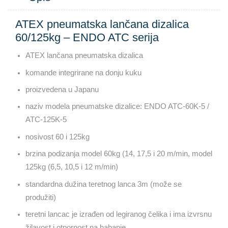
ATEX pneumatska lančana dizalica
60/125kg – ENDO ATC serija
ATEX lančana pneumatska dizalica
komande integrirane na donju kuku
proizvedena u Japanu
naziv modela pneumatske dizalice: ENDO ATC-60K-5 /
ATC-125K-5
nosivost 60 i 125kg
brzina podizanja model 60kg (14, 17,5 i 20 m/min, model
125kg (6,5, 10,5 i 12 m/min)
standardna dužina teretnog lanca 3m (može se
produžiti)
teretni lancac je izrađen od legiranog čelika i ima izvrsnu
žilavost i otpornost na habanje