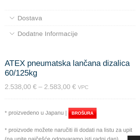
Dostava
Dodatne Informacije
ATEX pneumatska lančana dizalica
60/125kg
2.538,00
€
–
2.583,00
€
VPC
* proizvedeno u Japanu |
BROŠURA
* proizvode možete naručiti ili dodati na listu za upit
(na upite najčešće odgovaramo isti radni dan)