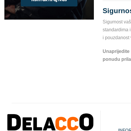
Sigurnos
Sigurnost vaš
standardima i
i pouzdanost 
Unaprijedite
ponudu pril
INFO