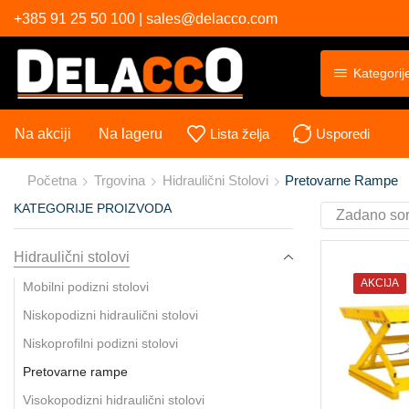
+385 91 25 50 100 | sales@delacco.com
Kategorij
Na akciji
Na lageru
Lista želja
Usporedi
Početna
Trgovina
Hidraulični Stolovi
Pretovarne Rampe
KATEGORIJE PROIZVODA
Hidraulični stolovi
AKCIJA
Mobilni podizni stolovi
Niskopodizni hidraulični stolovi
Niskoprofilni podizni stolovi
Pretovarne rampe
Visokopodizni hidraulični stolovi