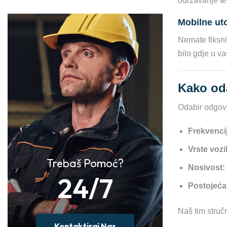
održavanje te
Mobilne ut
Nemate fiksni
bilo gdje u va
Kako od
Odabir odgova
Frekvencij
Vrste vozi
Trebaš Pomoć?
Nosivost:
24/7
Postojeća 
Naš tim struč
Kontaktiraj Nas