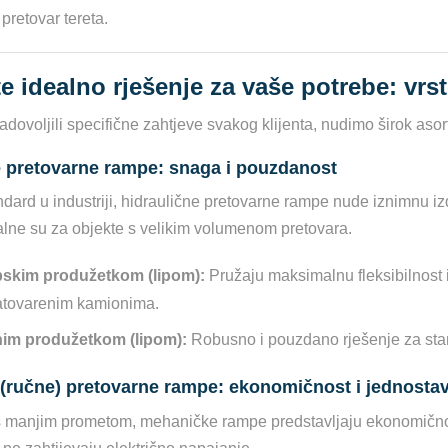
pretovar tereta.
e idealno rješenje za vaše potrebe: vrs
dovoljili specifične zahtjeve svakog klijenta, nudimo širok asor
e pretovarne rampe: snaga i pouzdanost
ndard u industriji, hidraulične pretovarne rampe nude iznimnu izd
lne su za objekte s velikim volumenom pretovara.
pskim produžetkom (lipom):
Pružaju maksimalnu fleksibilnost 
atovarenim kamionima.
nim produžetkom (lipom):
Robusno i pouzdano rješenje za stan
(ručne) pretovarne rampe: ekonomičnost i jednosta
s manjim prometom, mehaničke rampe predstavljaju ekonomično i