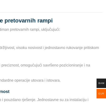
te pretovarnih rampi
timan pretovarnih rampi, uključujući:
ržljivost, visoku nosivost i jednostavno rukovanje pritiskom
i preciznost, omogućujući savršeno pozicioniranje i na
dardne operacije utovara i istovara.
BAM
vnost
EUR
 pouzdano rješenje. Jednostavne su za instalaciju i