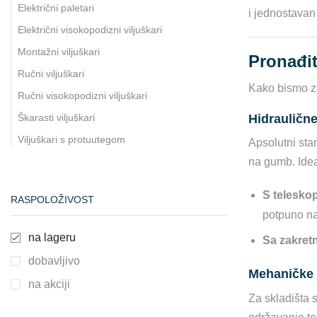
Električni paletari
i jednostavan 
Električni visokopodizni viljuškari
Montažni viljuškari
Pronađit
Ručni viljuškari
Kako bismo za
Ručni visokopodizni viljuškari
Hidrauličn
Škarasti viljuškari
Viljuškari s protuutegom
Apsolutni sta
na gumb. Idea
S telesko
RASPOLOŽIVOST
potpuno n
na lageru
Sa zakret
dobavljivo
Mehaničke 
na akciji
Za skladišta 