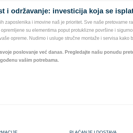
t i održavanje: investicija koja se isplat
ih zaposlenika i imovine naš je prioritet. Sve naše pretovarne 
 opremljene su elementima poput protuklizne površine i sigurno
vaše opreme. Nudimo i usluge stručne montaže i servisa kako bi
 svoje poslovanje već danas. Pregledajte našu ponudu preto
agođenu vašim potrebama.
RMACIJE
PLAĆANJE I DOSTAVA