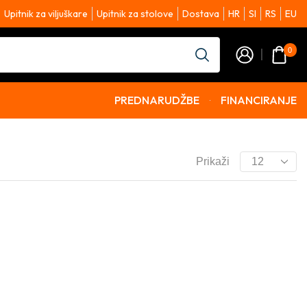
Upitnik za viljuškare
Upitnik za stolove
Dostava
HR
SI
RS
EU
0
PREDNARUDŽBE
FINANCIRANJE
Prikaži