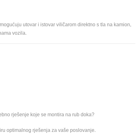
gućuju utovar i istovar viličarom direktno s tla na kamion,
inama vozila.
rebno rješenje koje se montira na rub doka?
iru optimalnog rješenja za vaše poslovanje.