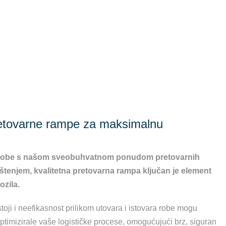
 pretovarne rampe za maksimalnu
tok robe s našom sveobuhvatnom ponudom pretovarnih
dištenjem, kvalitetna pretovarna rampa ključan je element
ozila.
i i neefikasnost prilikom utovara i istovara robe mogu
timizirale vaše logističke procese, omogućujući brz, siguran