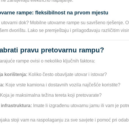
 ne zahtijevaju električno napajanje.
ovarne rampe: fleksibilnost na prvom mjestu
 utovarni dok? Mobilne utovarne rampe su savršeno rješenje. Omo
šem dvorištu. Lako se premještaju i prilagođavaju različitim vis
abrati pravu pretovarnu rampu?
rajuće rampe ovisi o nekoliko ključnih faktora:
a korištenja:
Koliko često obavljate utovar i istovar?
la:
Koje vrste kamiona i dostavnih vozila najčešće koristite?
Koja je maksimalna težina tereta koji pretovarate?
infrastruktura:
Imate li izgrađenu utovarnu jamu ili vam je pot
njaka stoji vam na raspolaganju za sve savjete i pomoć pri odab