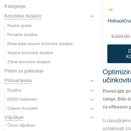
Kategorije
Konzolne dizalice
Hidrauličn
Nosive grede
Portalne dizalice
6.020,00
Rotacijske stupne konzolne dizalice
Stupne konzolne dizalice
K
Zidne konzolne dizalice
Optimizir
Pribor za pakiranje
učinkovit
Prihvat tereta
Dizalice
Povećajte pr
rampi. Bilo d
ENDO balanseri
za efikasno 
Ovjesni kompleti
Viljuškari
U današnjem d
Čeoni viljuškari
uzrokovati zn