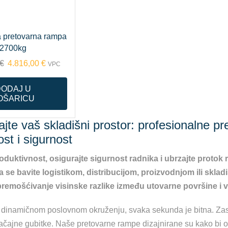
a pretovarna rampa
2700kg
€
4.816,00
€
VPC
DODAJ U
OŠARICU
ajte vaš skladišni prostor: profesionalne
ost i sigurnost
oduktivnost, osigurajte sigurnost radnika i ubrzajte pro
a se bavite logistikom, distribucijom, proizvodnjom ili skla
premošćivanje visinske razlike između utovarne površine i v
inamičnom poslovnom okruženju, svaka sekunda je bitna. Zastoj
ačajne gubitke. Naše pretovarne rampe dizajnirane su kako bi op