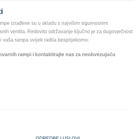
i
rampe izrađene su u skladu s najvišim sigurnosnim
snih ventila. Redovito održavanje ključno je za dugovječnost
 vaša rampa uvijek radila besprijekorno.
varnih rampi i kontaktirajte nas za neobvezujuću
ODREDBE I USLOVI