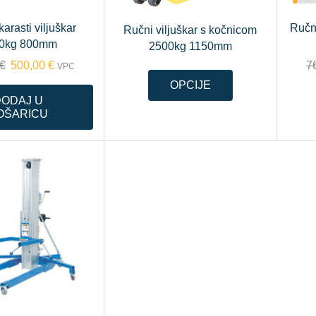
arasti viljuškar
Ručni
Ručni viljuškar s kočnicom
0kg 800mm
2500kg 1150mm
€
500,00
€
7
VPC
OPCIJE
DODAJ U
OŠARICU