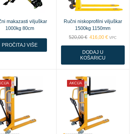
ni makazasti viljuškar
Ručni niskoprofilni viljuškar
1000kg 80cm
1500kg 1150mm
520,00
€
416,00
€
VPC
PROČITAJ VIŠE
DODAJ U
KOŠARICU
KCIJA
AKCIJA