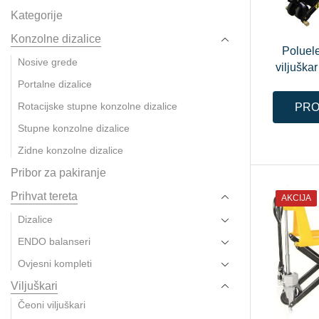
Kategorije
Konzolne dizalice
Poluele
Nosive grede
viljušk
Portalne dizalice
Rotacijske stupne konzolne dizalice
PRO
Stupne konzolne dizalice
Zidne konzolne dizalice
Pribor za pakiranje
Prihvat tereta
AKCIJA
Dizalice
ENDO balanseri
Ovjesni kompleti
Viljuškari
Čeoni viljuškari