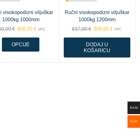
 visokopodizni viljuškar
Ručni visokopodizni viljuškar
1000kg 1000mm
1000kg 1200mm
60,00
€
608,00
€
637,00
€
509,60
€
VPC
VPC
OPCIJE
DODAJ U
KOŠARICU
BAM
EUR