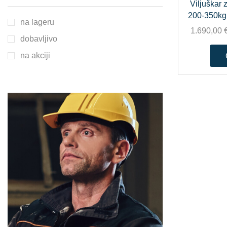
Viljuškar 
200-350kg
na lageru
1.690,00
dobavljivo
na akciji