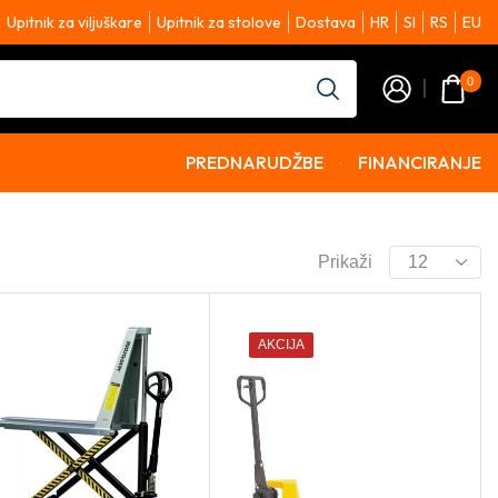
Upitnik za viljuškare
Upitnik za stolove
Dostava
HR
SI
RS
EU
0
PREDNARUDŽBE
FINANCIRANJE
Prikaži
AKCIJA