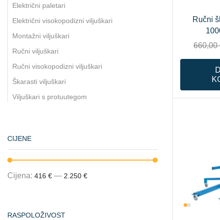
Električni paletari
Ručni šk
Električni visokopodizni viljuškari
100
Montažni viljuškari
660,00
Ručni viljuškari
Ručni visokopodizni viljuškari
K
Škarasti viljuškari
Viljuškari s protuutegom
CIJENE
Cijena:
—
416 €
2.250 €
RASPOLOŽIVOST