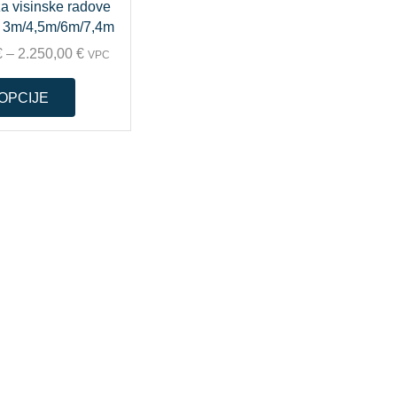
za visinske radove
 3m/4,5m/6m/7,4m
€
–
2.250,00
€
VPC
OPCIJE