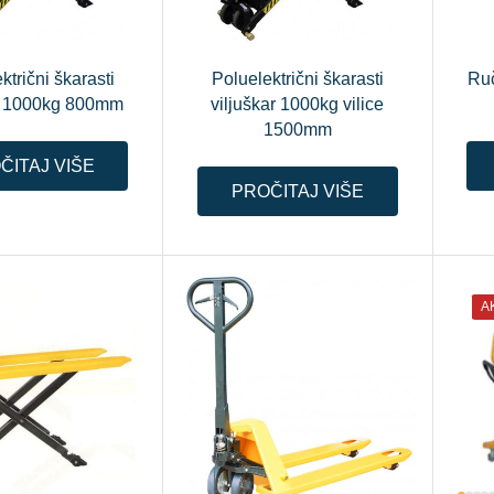
ktrični škarasti
Poluelektrični škarasti
Ruč
ar 1000kg 800mm
viljuškar 1000kg vilice
1500mm
ČITAJ VIŠE
PROČITAJ VIŠE
A