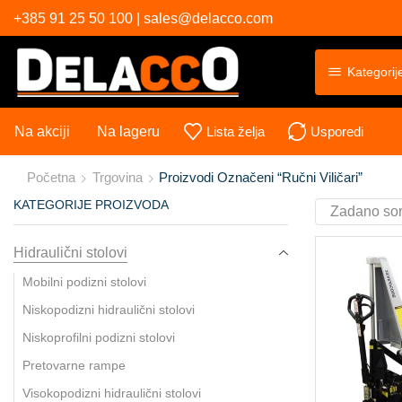
+385 91 25 50 100 | sales@delacco.com
Kategorij
Na akciji
Na lageru
Lista želja
Usporedi
Početna
Trgovina
Proizvodi Označeni “ručni Viličari”
KATEGORIJE PROIZVODA
Hidraulični stolovi
Mobilni podizni stolovi
Niskopodizni hidraulični stolovi
Niskoprofilni podizni stolovi
Pretovarne rampe
Visokopodizni hidraulični stolovi