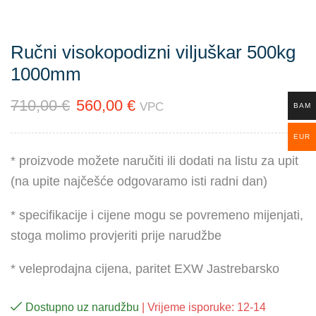
Ručni visokopodizni viljuškar 500kg
1000mm
710,00
€
560,00
€
VPC
BAM
EUR
* proizvode možete naručiti ili dodati na listu za upit
(na upite najčešće odgovaramo isti radni dan)
* specifikacije i cijene mogu se povremeno mijenjati,
stoga molimo provjeriti prije narudžbe
* veleprodajna cijena, paritet EXW Jastrebarsko
Dostupno uz narudžbu
| Vrijeme isporuke: 12-14