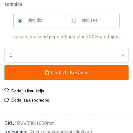
sedmica
plati dio
plati sve
za ovaj proizvod je potrebno uplatiti
30%
predujma
Dodaj U Košaricu
Dodaj u listu želja
Dodaj za usporedbu
SKU:
RVV500-1000mm
Kategorija:
Ručni visokopodizni viljuškari