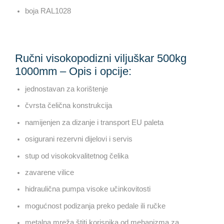
boja RAL1028
Ručni visokopodizni viljuškar 500kg
1000mm – Opis i opcije:
jednostavan za korištenje
čvrsta čelična konstrukcija
namijenjen za dizanje i transport EU paleta
osigurani rezervni dijelovi i servis
stup od visokokvalitetnog čelika
zavarene vilice
hidraulična pumpa visoke učinkovitosti
mogućnost podizanja preko pedale ili ručke
metalna mreža štiti korisnika od mehanizma za