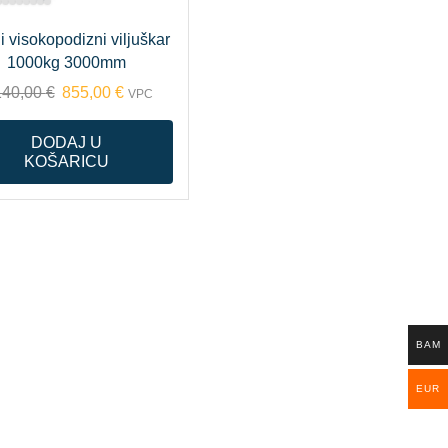
 visokopodizni viljuškar
1000kg 3000mm
140,00
€
855,00
€
VPC
DODAJ U
KOŠARICU
BAM
EUR