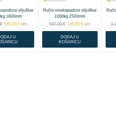
kopodizni viljuškar
Ručni visokopodizni viljuškar
Ručni
0kg 1600mm
1000kg 2500mm
€
536,00
€
937,00
€
749,60
€
1.
VPC
VPC
DODAJ U
DODAJ U
OŠARICU
KOŠARICU