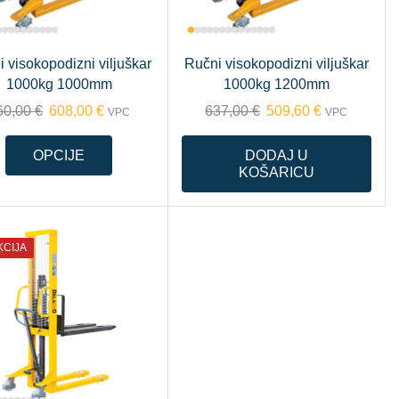
 visokopodizni viljuškar
Ručni visokopodizni viljuškar
1000kg 1000mm
1000kg 1200mm
60,00
€
608,00
€
637,00
€
509,60
€
VPC
VPC
OPCIJE
DODAJ U
KOŠARICU
KCIJA