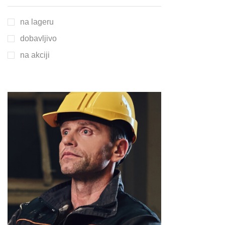
na lageru
dobavljivo
na akciji