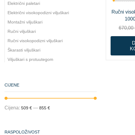
Električni paletari
Ručni viso
Električni visokopodizni viljuškari
100
Montažni viljuškari
670,00
Ručni viljuškari
Ručni visokopodizni viljuškari
K
Škarasti viljuškari
Viljuškari s protuutegom
CIJENE
Cijena:
—
509 €
855 €
RASPOLOŽIVOST