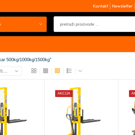
Kontakt
Newsletter
e
škar 500kg/1000kg/1500kg”
AKCIJA
A