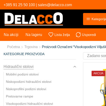
+385 91 25 50 100 | sales@delacco.com
Kategorij
Na akciji
Na lageru
Lista želja
Usporedi
Početna
Trgovina
Proizvodi Označeni “visokopodizni Vilju
KATEGORIJE PROIZVODA
Hidraulični stolovi
AKCIJA
Mobilni podizni stolovi
Niskopodizni hidraulični stolovi
Niskoprofilni podizni stolovi
Pretovarne rampe
Visokopodizni hidraulični stolovi