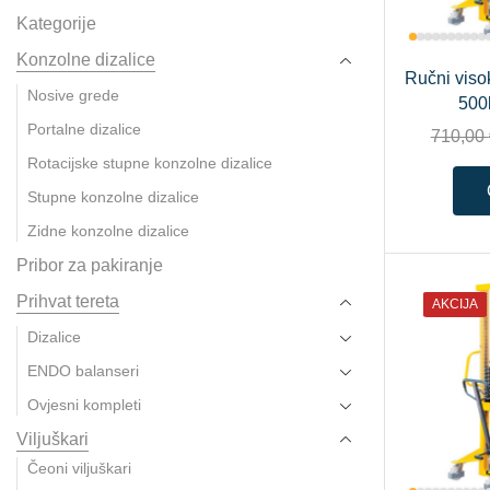
Kategorije
Konzolne dizalice
Ručni viso
Nosive grede
500
Portalne dizalice
710,00
Rotacijske stupne konzolne dizalice
Stupne konzolne dizalice
Zidne konzolne dizalice
Pribor za pakiranje
Prihvat tereta
AKCIJA
Dizalice
ENDO balanseri
Ovjesni kompleti
Viljuškari
Čeoni viljuškari