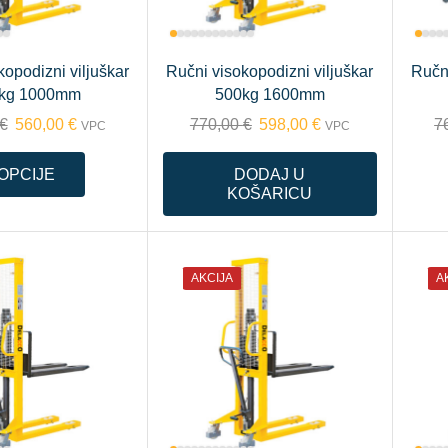
kopodizni viljuškar
Ručni visokopodizni viljuškar
Ručni
kg 1000mm
500kg 1600mm
€
560,00
€
770,00
€
598,00
€
7
VPC
VPC
OPCIJE
DODAJ U
KOŠARICU
AKCIJA
A