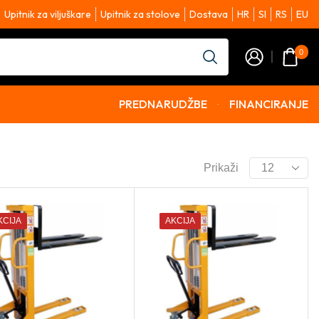
Upitnik za viljuškare
Upitnik za stolove
Dostava
HR
SI
RS
EU
0
PREDNARUDŽBE
FINANCIRANJE
Prikaži
KCIJA
AKCIJA