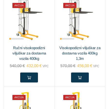
AKCIJA
AKCIJA
Ručni visokopodizni
Visokopodizni viljuškar za
viljuškar za dostavna
dostavna vozila 400kg
vozila 400kg
1,3m
540,00
€
432,00
€
570,00
€
456,00
€
VPC
VPC
AKCIJA
AKCIJA