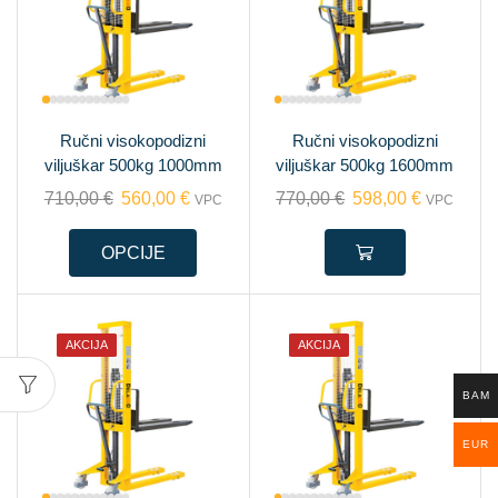
Ručni visokopodizni
Ručni visokopodizni
viljuškar 500kg 1000mm
viljuškar 500kg 1600mm
710,00
€
560,00
€
770,00
€
598,00
€
VPC
VPC
OPCIJE
AKCIJA
AKCIJA
BAM
EUR