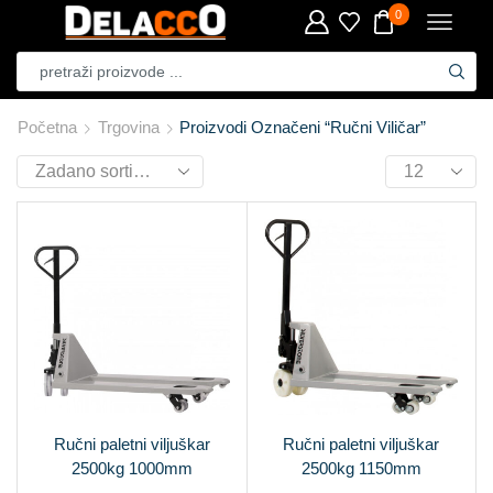
0
Početna
Trgovina
Proizvodi Označeni “ručni Viličar”
Ručni paletni viljuškar
Ručni paletni viljuškar
2500kg 1000mm
2500kg 1150mm